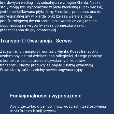
bilardowych według indywidualnych wymagań Klienta. Nasze
stoły mogą być wyposażone w płytę kamienną (łupek włoski),
jest to certyfikowana płyta firmy Euroslate, przeznaczona do
profesjonalnej gry w bilarda, oraz lżejszą wersję z płytą
postformingową dwustronnie laminowaną ze zwiększoną
odpornością na wilgoć [większa domieszka piasku],
przeznaczona do gry amatorskiej.
Transport | Gwarancja | Serwis
Zapewniamy transport i montaż u klienta. Koszt transportu
uzależniony jest od dzielącej nas odległości, dlatego prosimy
o kontakt w celu ustalenia indywidualnych kosztów
transportu. Nasze produkty są objęte 2 letnią gwarancją.
Prowadzimy także rzetelny serwis pogwarancyjny.
Funkcjonalności i wyposażenie
Aby przeczytać o pełnych możliwościach i zastosowaniu
stołu Bradley kliknij przycisk: