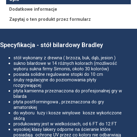
Dodatkowe informacje
Zapytaj o ten produkt przez formularz
Specyfikacja - stół bilardowy Bradley
stół wykonany z drewna ( brzoza, buk, dąb, jesion )
sukno bilardowe w 14 różnych kolorach (możliwość
wyboru sukna firmy Simonis, około 30 kolorów)
posiada solidne regulowane stopki do 10 cm
śruby regulacyjne do poziomowania płyty
rozgrywającej
płyta kamienna przeznaczona do profesjonalnej gry w
bilarda
płyta postformingowa , przeznaczona do gry
amatorskiej
do wyboru łuzy i kosze winylowe kosze wykończone
skórą
produkowany jest w wielkościach, od 6 FT do 12 FT
wysokiej klasy lakiery odporne na ścieranie które
posiadają ochronę UV przez co kolory nie odbarwiają